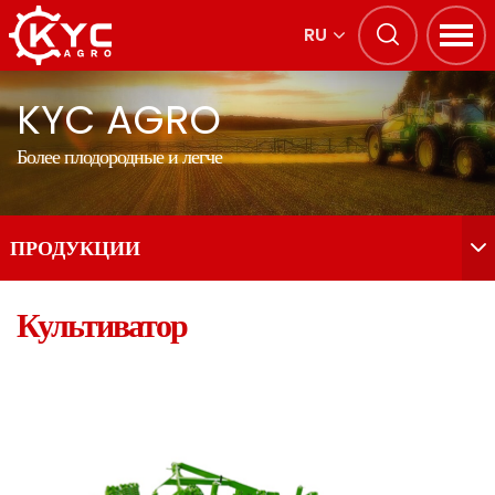
RU
KYC AGRO
Более плодородные и легче
ПРОДУКЦИИ
Культиватор