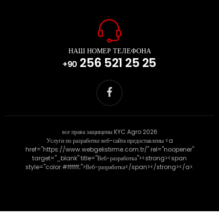
НАШ НОМЕР ТЕЛЕФОНА
256 521 25 25
+90
все права защищены KYC Agro 2026
Услуги по разработке веб-сайта предоставлены <a
href="https://www.webgelistirme.com.tr/" rel="noopener"
target="_blank" title="Веб-разработка"><strong><span
style="color:#ffffff;">Веб-разработка</span></strong></a>.